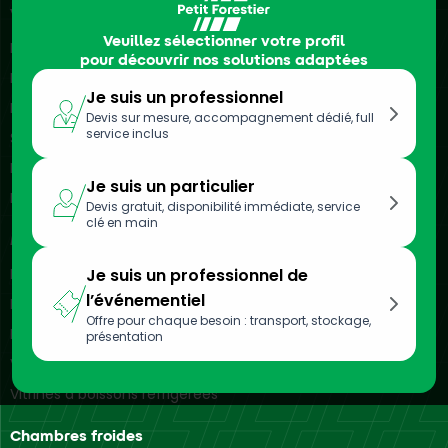
Véhicules frigorifiques
Veuillez sélectionner votre profil
Location de camions frigorifiques
pour découvrir nos solutions adaptées
Location de véhicules frigorifiques
Je suis un professionnel
Location de remorques frigorifiques
Devis sur mesure, accompagnement dédié, full
service inclus
Semi-remorques frigorifiques
Location de camionnettes frigorifiques
Je suis un particulier
Location d’utilitaires frigorifiques
Devis gratuit, disponibilité immédiate, service
clé en main
Meubles réfrigérés
Location de vitrines réfrigérées
Je suis un professionnel de
l’événementiel
Location de bacs réfrigérés
Offre pour chaque besoin : transport, stockage,
Location d’armoires réfrigérées
présentation
Vitrines réfrigérées murales
Vitrines à boissons réfrigérées
Chambres froides