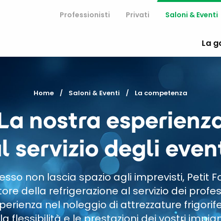
Professionisti
Privati
Saloni & Eventi
La 
Home
Saloni & Eventi
Current:
La competenza
La nostra esperienz
l servizio degli even
sso non lascia spazio agli imprevisti, Petit F
ore della refrigerazione al servizio dei profess
sperienza nel noleggio di attrezzature frigori
la flessibilità e le prestazioni dei vostri impia