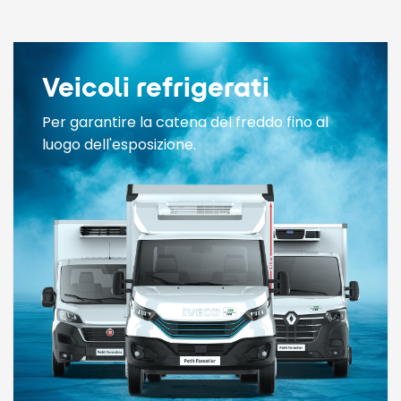
Veicoli refrigerati
Per garantire la catena del freddo fino al
luogo dell'esposizione.