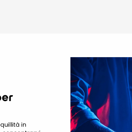
per
uillità in