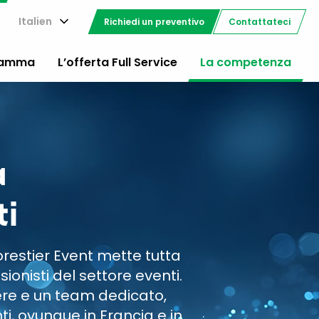
Italien
Richiedi un preventivo
Contattateci
gamma
L’offerta Full Service
La competenza
a
ti
orestier Event mette tutta
ionisti del settore eventi.
fere e un team dedicato,
nti, ovunque in Francia e in