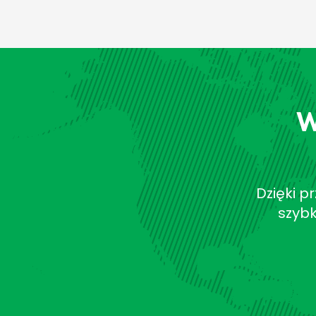
W
Dzięki p
szybk