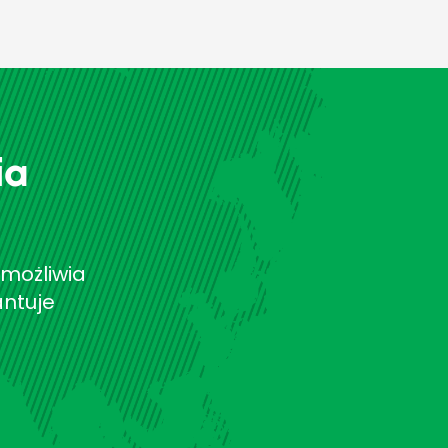
ia
umożliwia
antuje