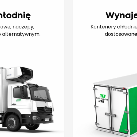
hłodnię
Wynaje
owe, naczepy,
Kontenery chłodnie
e alternatywnym.
dostosowane