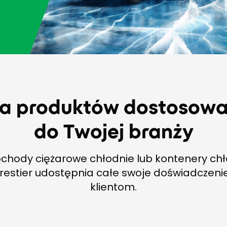
 produktów dostosow
do Twojej branży
hody ciężarowe chłodnie lub kontenery chł
orestier udostępnia całe swoje doświadczen
klientom.