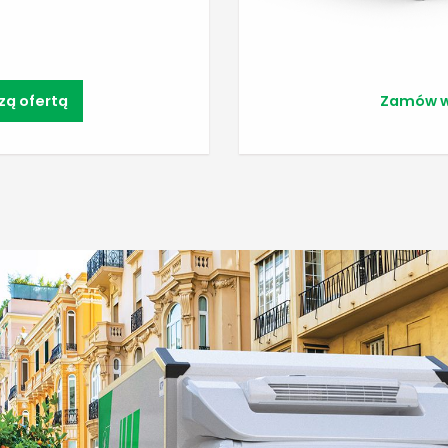
zą ofertą
Zamów 