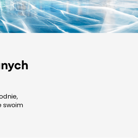
anych
odnie,
ie swoim