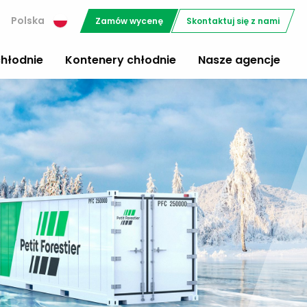
Polska
Zamów wycenę
Skontaktuj się z nami
chłodnie
Kontenery chłodnie
Nasze agencje