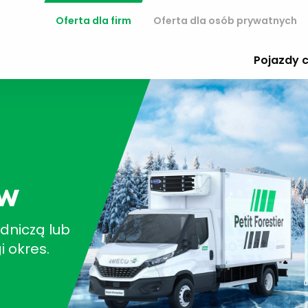
Oferta dla firm
Oferta dla osób prywatnych
Pojazdy 
ów
dniczą lub
i okres.