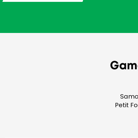
Gama
Samoc
Petit F