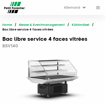
Allemand
M
Home
Messe & Eventmanagement
Kühlmöbel
Current:
Bac libre service 4 faces vitrées
Bac libre service 4 faces vitrées
BSV140