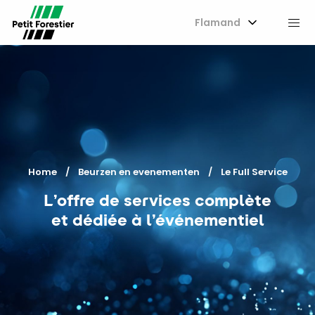
Flamand
M
Home
Beurzen en evenementen
Current:
Le Full Service
L’offre de services complète
et dédiée à l’événementiel