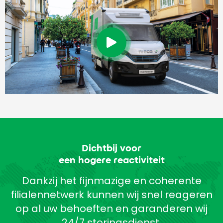
Dichtbij voor
een hogere reactiviteit
Dankzij het fijnmazige en coherente
filialennetwerk kunnen wij snel reageren
op al uw behoeften en garanderen wij
24/7 storingsdienst.