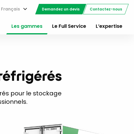
Français
Demandez un devis
Contactez-nous
Les gammes
Le Full Service
L’expertise
éfrigérés
rés pour le stockage
sionnels.