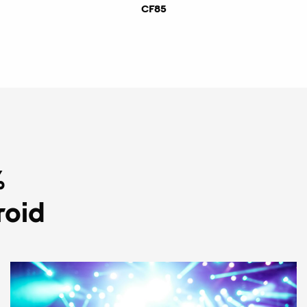
CF85
%
roid