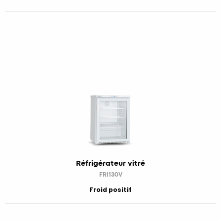
Réfrigérateur vitré
FRI130V
Froid positif