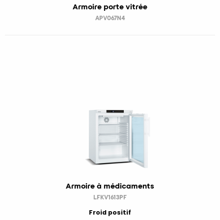
Armoire porte vitrée
APV067N4
Armoire à médicaments
LFKV1613PF
Froid positif