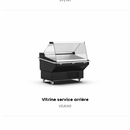
VFE141
Vitrine service arrière
VSA140