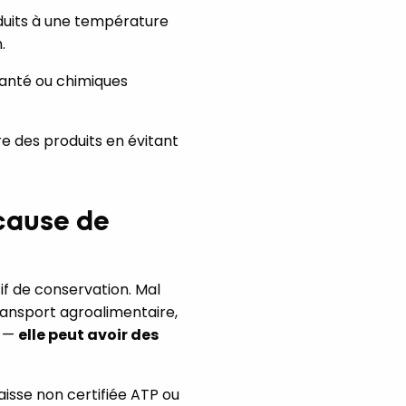
oduits à une température
.
 santé ou chimiques
ire des produits en évitant
 cause de
tif de conservation. Mal
transport agroalimentaire,
e —
elle peut avoir des
isse non certifiée ATP ou