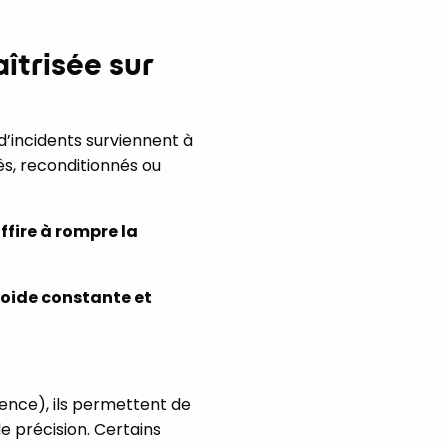
îtrisée sur
d’incidents surviennent à
és, reconditionnés ou
fire à rompre la
oide constante et
ence), ils permettent de
e précision. Certains