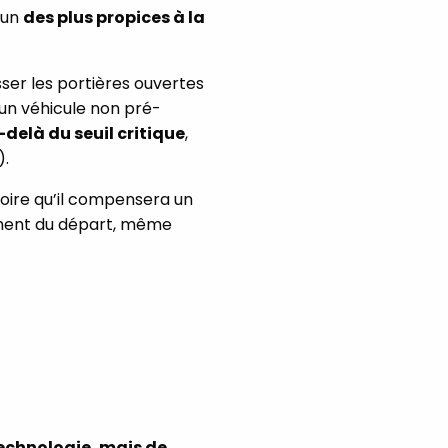
’un
des plus propices à la
sser les portières ouvertes
 un véhicule non pré-
delà du seuil critique
,
).
roire qu’il compensera un
ment du départ, même
technologie, mais de