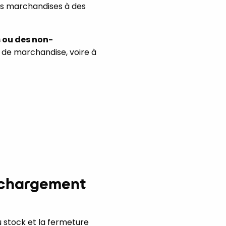
es marchandises à des
s ou des non-
t de marchandise, voire à
e chargement
u stock et la fermeture