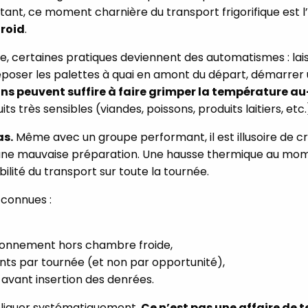
rtant, ce moment charnière du transport frigorifique est l
froid
.
ne, certaines pratiques deviennent des automatismes : lai
époser les palettes à quai en amont du départ, démarrer
s peuvent suffire à faire grimper la température au-
 très sensibles (viandes, poissons, produits laitiers, etc.
as.
Même avec un groupe performant, il est illusoire de c
une mauvaise préparation. Une hausse thermique au mo
bilité du transport sur toute la tournée.
 connues :
tionnement hors chambre froide,
ts par tournée (et non par opportunité),
e avant insertion des denrées.
ppliquer systématiquement.
Ce n’est pas une affaire de 