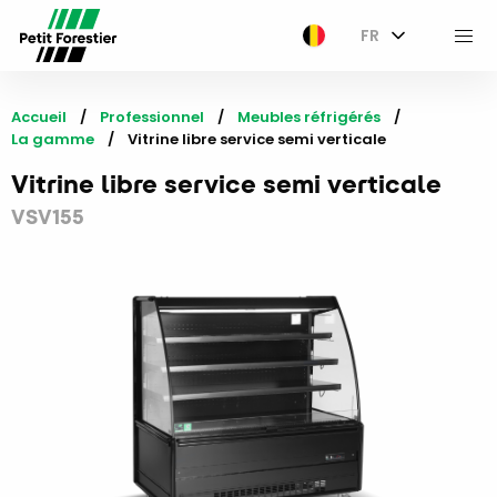
FR
M
Accueil
Professionnel
Meubles réfrigérés
La gamme
Current:
Vitrine libre service semi verticale
Vitrine libre service semi verticale
VSV155