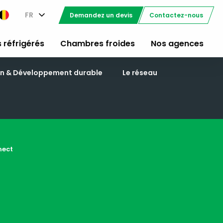
FR
Demandez un devis
Contactez-nous
 réfrigérés
Chambres froides
Nos agences
on & Développement durable
Le réseau
nect