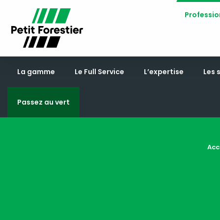
Professio
La gamme
Le Full Service
L’expertise
Les 
Passez au vert
Acc