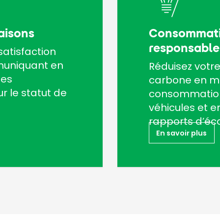
raisons
Consommati
responsable
atisfaction
muniquant en
Réduisez votr
nes
carbone en ma
r le statut de
consommation
véhicules et en
rapports d’éc
En savoir plus