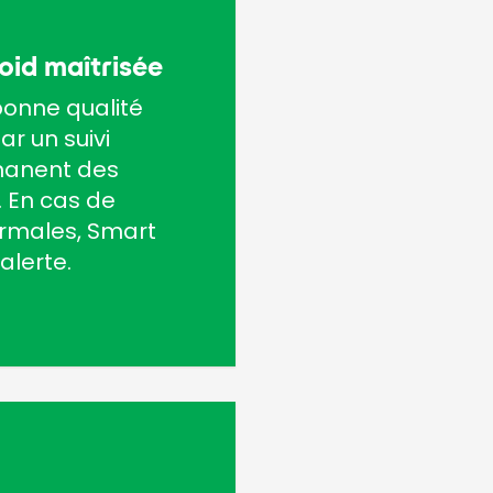
oid maîtrisée
bonne qualité
ar un suivi
manent des
 En cas de
ormales, Smart
alerte.