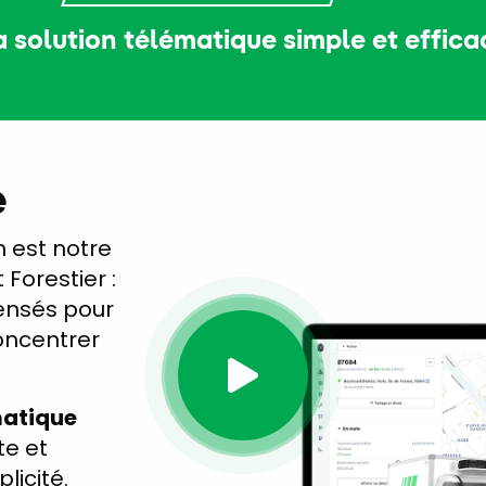
a solution télématique simple et effica
e
 est notre
 Forestier :
ensés pour
concentrer
matique
te et
licité.