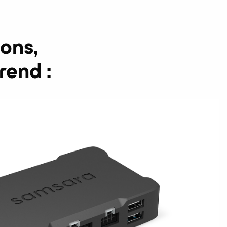
ons,
end :