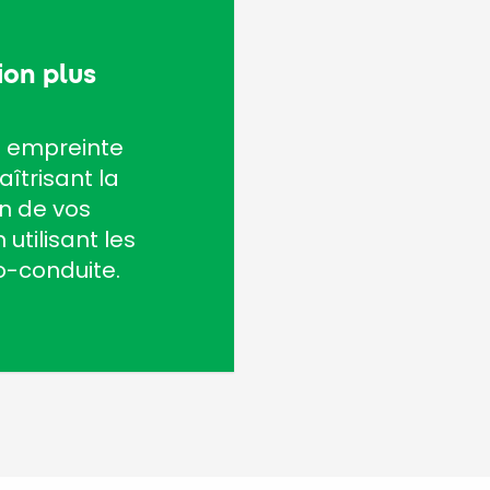
on plus
e empreinte
îtrisant la
 de vos
 utilisant les
o-conduite.