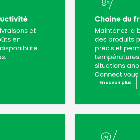
uctivité
Chaine du fr
ivraisons et
Maintenez la 
oûts en
des produits p
isponibilité
précis et per
s.
températures.
situations an
Connect vous 
En savoir plus