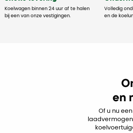
Koelwagen binnen 24 uur af te halen
Volledig on
bij een van onze vestigingen.
en de koelun
O
en 
Of u nu ee
laadvermogen n
koelvoertuig