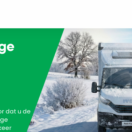
nge
r dat u de
oge
keer