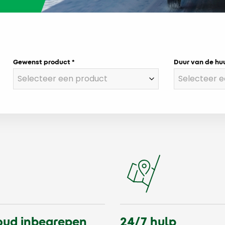
Gewenst product
Duur van de hu
ud inbegrepen
24/7 hulp