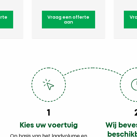
rte
Vraag een offerte
Vr
aan
1
Kies uw voertuig
Wij beve
beschik
Op basis van het laadvolume en