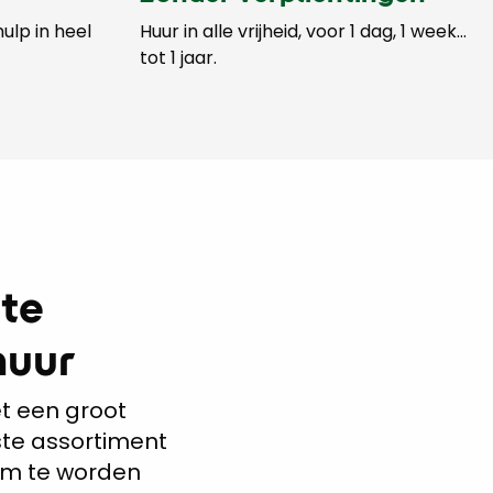
ulp in heel
Huur in alle vrijheid, voor 1 dag, 1 week…
tot 1 jaar.
te
huur
t een groot
ste assortiment
 om te worden