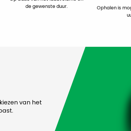
de gewenste duur.
Ophalen is mog
uu
kiezen van het
past.