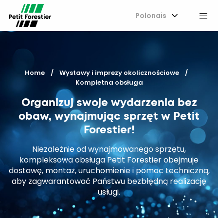
Polonais
M
Home
Wystawy i imprezy okolicznościowe
Current:
Kompletna obsługa
Organizuj swoje wydarzenia bez
obaw, wynajmując sprzęt w Petit
Forestier!
Niezależnie od wynajmowanego sprzętu,
kompleksowa obsługa Petit Forestier obejmuje
dostawę, montaż, uruchomienie i pomoc techniczną,
aby zagwarantować Państwu bezbłędną realizację
usługi.