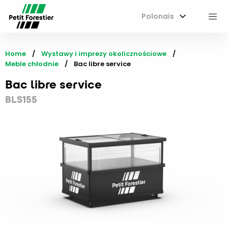
Polonais
M
Home
Wystawy i imprezy okolicznościowe
Meble chłodnie
Current:
Bac libre service
Bac libre service
BLS155