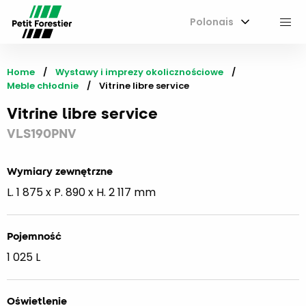
Polonais
M
Home
Wystawy i imprezy okolicznościowe
Meble chłodnie
Current:
Vitrine libre service
Vitrine libre service
VLS190PNV
Wymiary zewnętrzne
L. 1 875 x P. 890 x H. 2 117 mm
Pojemność
1 025 L
Oświetlenie