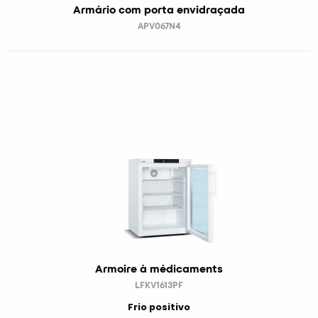
Armário com porta envidraçada
APV067N4
Armoire à médicaments
LFKV1613PF
Frio positivo