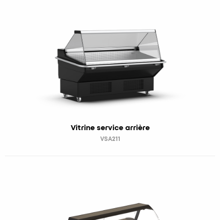
Vitrine service arrière
VSA211