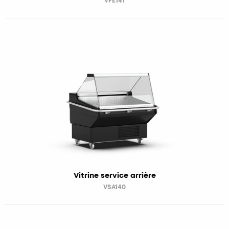
VFE141
Vitrine service arrière
VSA140