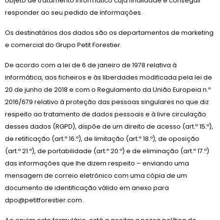
objeto de tratamento informático cuja finalidade é conseguir
responder ao seu pedido de informações.
Os destinatários dos dados são os departamentos de marketing
e comercial do Grupo Petit Forestier.
De acordo com a lei de 6 de janeiro de 1978 relativa à
informática, aos ficheiros e às liberdades modificada pela lei de
20 de junho de 2018 e com o Regulamento da União Europeia n.º
2016/679 relativo à proteção das pessoas singulares no que diz
respeito ao tratamento de dados pessoais e à livre circulação
desses dados (RGPD), dispõe de um direito de acesso (art.º 15.º),
de retificação (art.º 16.º), de limitação (art.º 18.º), de oposição
(art.º 21.º), de portabilidade (art.º 20.º) e de eliminação (art.º 17.º)
das informações que lhe dizem respeito – enviando uma
mensagem de correio eletrónico com uma cópia de um
documento de identificação válido em anexo para
dpo@petitforestier.com.