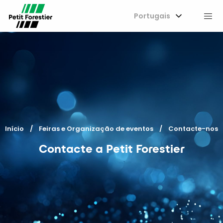
Portugais
M
Início
Feiras e Organização de eventos
Current:
Contacte-nos
Contacte a Petit Forestier