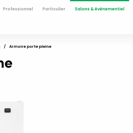
Professionnel
Particulier
Salons & événementiel
s
Current:
Armoire porte pleine
ne