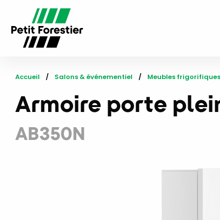
Accueil
Salons & événementiel
Meubles frigorifique
Armoire porte plei
AB350N