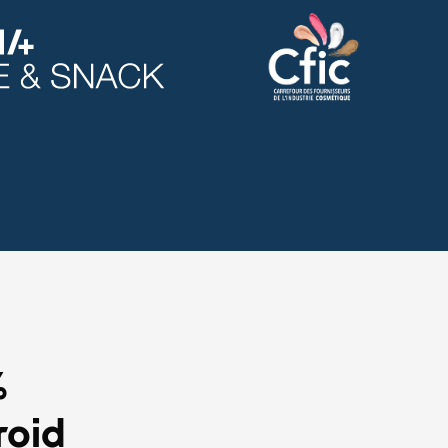
%
roid