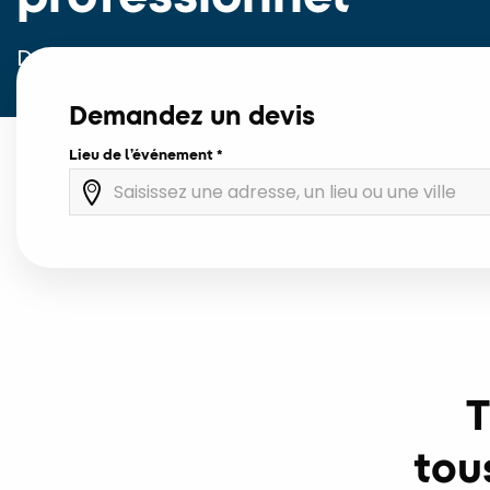
Du transport à la présentation de vos
produits en passant par leur stockage,
Demandez un devis
Petit Forestier Event est votre partenaire
dédié.
Lieu de l’événement
T
tou