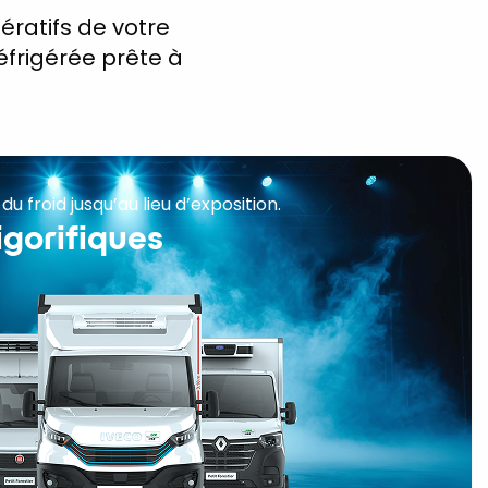
ératifs de votre
éfrigérée prête à
u froid jusqu’au lieu d’exposition.
igorifiques