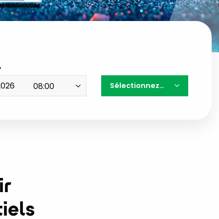
Sélectionnez…
ir
iels