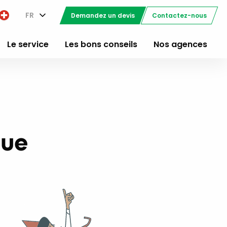
FR
Demandez un devis
Contactez-nous
Le service
Les bons conseils
Nos agences
que