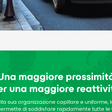
Una maggiore prossimit
er una maggiore reattivi
lla sua organizzazione capillare e uniforme, 
permette di soddisfare rapidamente tutte le 