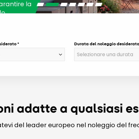
ntire la
siderato
Durata del noleggio desiderat
oni adatte a qualsiasi e
atevi del leader europeo nel noleggio del fre