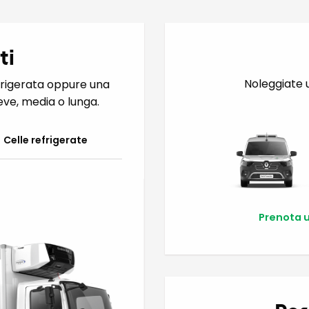
ti
Noleggiate u
efrigerata oppure una
eve, media o lunga.
Celle refrigerate
Prenota u