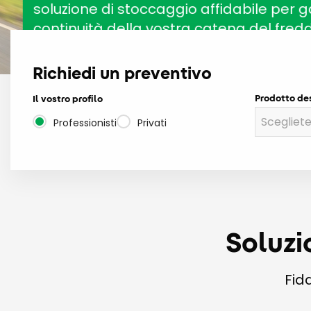
soluzione di stoccaggio affidabile per gara
continuità della vostra catena del freddo.
Richiedi un preventivo
Per saperne di più
Prodotto de
Il vostro profilo
Professionisti
Privati
Soluzi
Fid