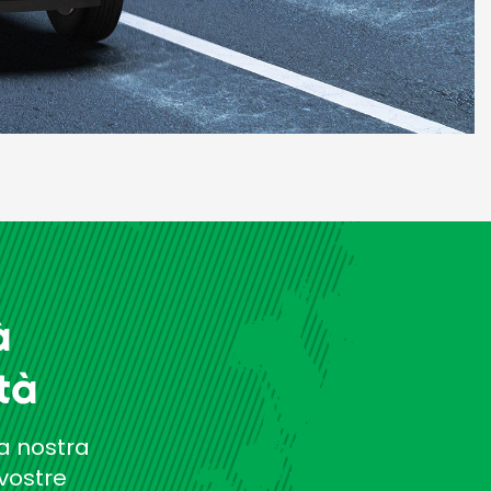
à
tà
la nostra
vostre