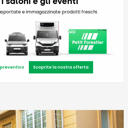
 i saloni e gli eventi
asportate e immagazzinate prodotti freschi.
 preventivo
Scoprite la nostra offerta