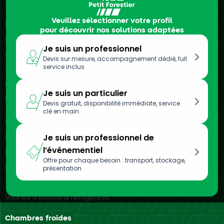
Véhicules frigorifiques
Veuillez sélectionner votre profil
Location de camions frigorifiques
pour découvrir nos solutions adaptées
Location de véhicules frigorifiques
Je suis un professionnel
Location de remorques frigorifiques
Devis sur mesure, accompagnement dédié, full
service inclus
Semi-remorques frigorifiques
Location de camionnettes frigorifiques
Je suis un particulier
Location d’utilitaires frigorifiques
Devis gratuit, disponibilité immédiate, service
clé en main
Meubles réfrigérés
Location de vitrines réfrigérées
Je suis un professionnel de
l’événementiel
Location de bacs réfrigérés
Offre pour chaque besoin : transport, stockage,
Location d’armoires réfrigérées
présentation
Vitrines réfrigérées murales
Vitrines à boissons réfrigérées
Chambres froides