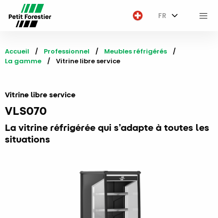
FR
M
Accueil
Professionnel
Meubles réfrigérés
La gamme
Current:
Vitrine libre service
Vitrine libre service
VLS070
La vitrine réfrigérée qui s’adapte à toutes les
situations​