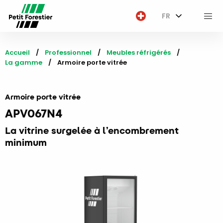
FR
M
Accueil
Professionnel
Meubles réfrigérés
La gamme
Current:
Armoire porte vitrée
Armoire porte vitrée
APV067N4
La vitrine surgelée à l’encombrement
minimum