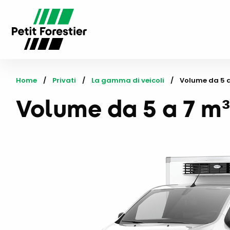
Home
Privati
La gamma di veicoli
Current:
Volume da 5 a
Volume da 5 a 7 m³