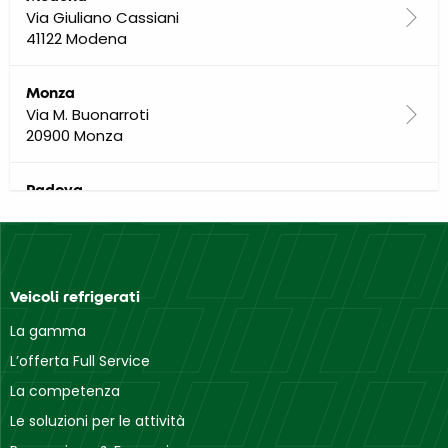
Via Giuliano Cassiani
41122 Modena
Monza
Via M. Buonarroti
20900 Monza
Padova
Via del Santo
35010 Limena
Pistoia
Veicoli refrigerati
Via Amendola
51010 Uzzano
La gamma
L’offerta Full Service
Roma
La competenza
Via Edoardo Scarpetta
Le soluzioni per le attività
00128 Roma