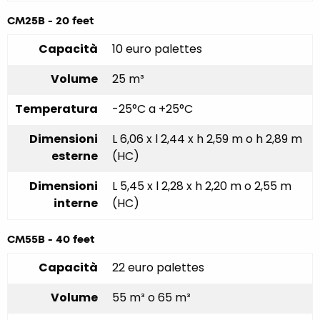
CM25B - 20 feet
Capacità
10 euro palettes
Volume
25 m³
Temperatura
-25°C a +25°C
Dimensioni
L 6,06 x l 2,44 x h 2,59 m o h 2,89 m
esterne
(HC)
Dimensioni
L 5,45 x l 2,28 x h 2,20 m o 2,55 m
interne
(HC)
CM55B - 40 feet
Capacità
22 euro palettes
Volume
55 m³ o 65 m³