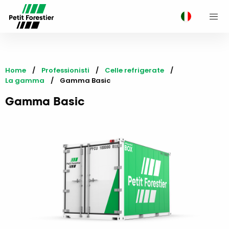
M
Home
Professionisti
Celle refrigerate
La gamma
Current:
Gamma Basic
Gamma Basic