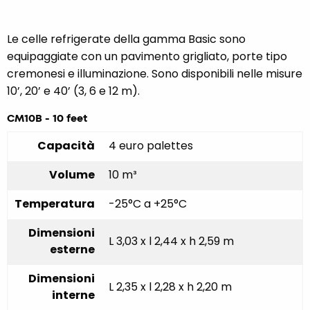
Le celle refrigerate della gamma Basic sono
equipaggiate con un pavimento grigliato, porte tipo
cremonesi e illuminazione. Sono disponibili nelle misure
10’, 20’ e 40’ (3, 6 e 12 m).
CM10B - 10 feet
Capacità
4 euro palettes
Volume
10 m³
Temperatura
-25°C a +25°C
Dimensioni
L 3,03 x l 2,44 x h 2,59 m
esterne
Dimensioni
L 2,35 x l 2,28 x h 2,20 m
interne