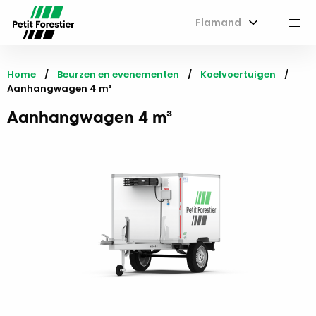
Flamand
M
Home
Beurzen en evenementen
Koelvoertuigen
Current:
Aanhangwagen 4 m³
Aanhangwagen 4 m³