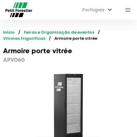
Portugais
M
Início
Feiras e Organização de eventos
Vitrinas frigoríficas
Current:
Armoire porte vitrée
Armoire porte vitrée
APV060