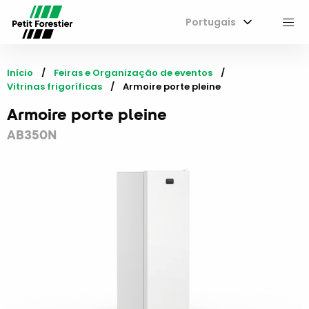
Portugais
M
Início
Feiras e Organização de eventos
Vitrinas frigoríficas
Current:
Armoire porte pleine
Armoire porte pleine
AB350N