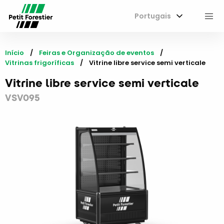
Portugais
M
Início
Feiras e Organização de eventos
Vitrinas frigoríficas
Current:
Vitrine libre service semi verticale
Vitrine libre service semi verticale
VSV095