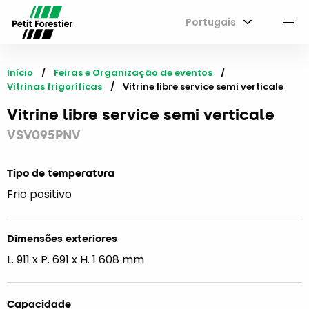
Portugais
M
Início
Feiras e Organização de eventos
Vitrinas frigoríficas
Current:
Vitrine libre service semi verticale
Vitrine libre service semi verticale
VSV095PNV
Tipo de temperatura
Frio positivo
Dimensões exteriores
L. 911 x P. 691 x H. 1 608 mm
Capacidade