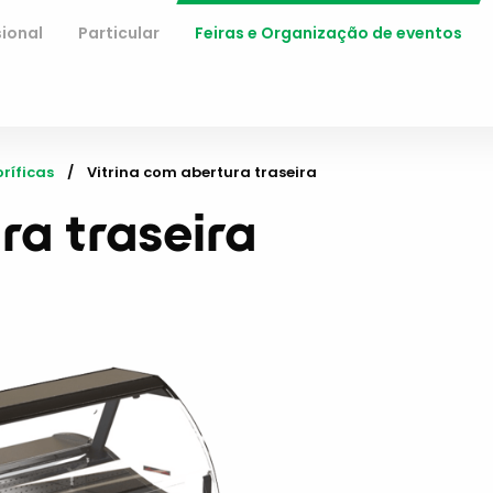
sional
Particular
Feiras e Organização de eventos
oríficas
Current:
Vitrina com abertura traseira
ra traseira