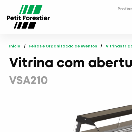
Profis
Início
Feiras e Organização de eventos
Vitrinas frig
Vitrina com abertu
VSA210