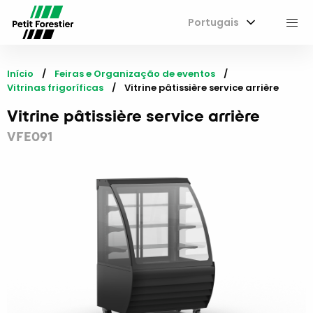
Portugais
M
Início
Feiras e Organização de eventos
Vitrinas frigoríficas
Current:
Vitrine pâtissière service arrière
Vitrine pâtissière service arrière
VFE091