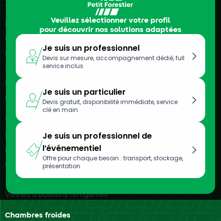
Véhicules frigorifiques
Veuillez sélectionner votre profil
Location de camions frigorifiques
pour découvrir nos solutions adaptées
Location de véhicules frigorifiques
Je suis un professionnel
Location de remorques frigorifiques
Devis sur mesure, accompagnement dédié, full
service inclus
Semi-remorques frigorifiques
Location de camionnettes frigorifiques
Je suis un particulier
Location d’utilitaires frigorifiques
Devis gratuit, disponibilité immédiate, service
clé en main
Meubles réfrigérés
Location de vitrines réfrigérées
Je suis un professionnel de
l’événementiel
Location de bacs réfrigérés
Offre pour chaque besoin : transport, stockage,
Location d’armoires réfrigérées
présentation
Vitrines réfrigérées murales
Vitrines à boissons réfrigérées
Chambres froides