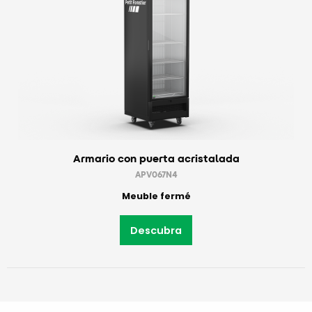
Armario con puerta acristalada
APV067N4
Meuble fermé
Descubra