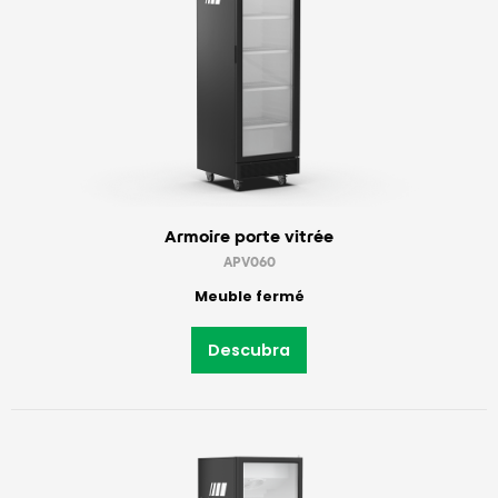
Armoire porte vitrée
APV060
Meuble fermé
Descubra