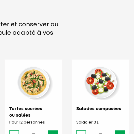
rter et conserver au
icule adapté à vos
Tartes sucrées
Salades composées
ou salées
Pour 12 personnes
Saladier 3 L
-
+
-
+