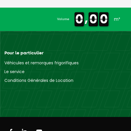
,
0
0
0
0
0
0
0
0
0
0
0
0
m³
Volume
Pour le particulier
Véhicules et remorques frigorifiques
Le service
Conditions Générales de Location