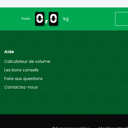
,
0
0
0
0
0
0
0
0
kg
Poids
Aide
Calculateur de volume
Les bons conseils
Foire aux questions
Contactez-nous