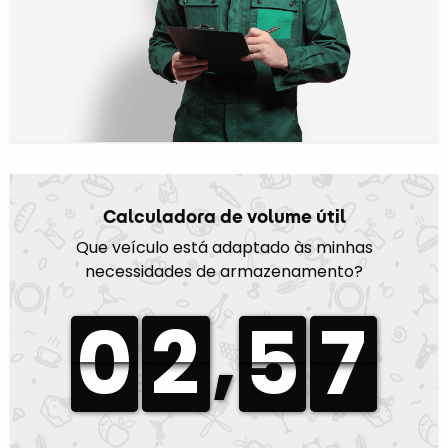
Calculadora de volume útil
Que veículo está adaptado às minhas
necessidades de armazenamento?
,
0
0
2
2
5
5
7
7