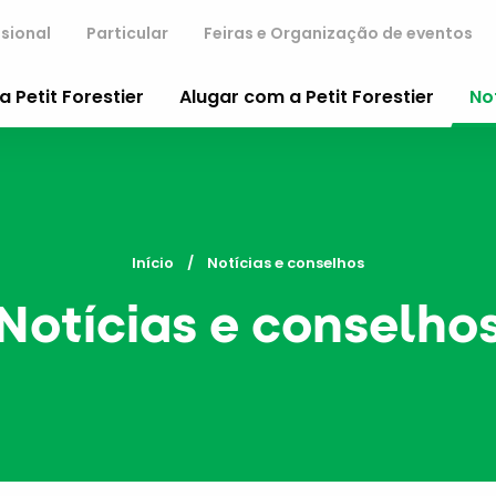
ssional
Particular
Feiras e Organização de eventos
a Petit Forestier
Alugar com a Petit Forestier
No
Início
Current:
Notícias e conselhos
Notícias e conselho