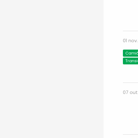
01 nov
Camião
Trans
07 out