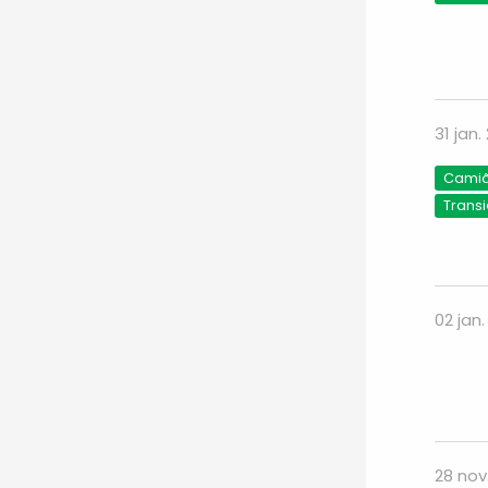
31 jan.
Camião
Trans
02 jan
28 nov