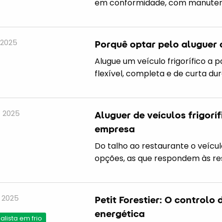
em conformidade, com manutençã
 2025
Porquê optar pelo aluguer d
Alugue um veículo frigorífico a 
flexível, completa e de curta dur
. 2025
Aluguer de veículos frigorí
empresa
Do talho ao restaurante o veícu
opções, as que respondem às res
. 2025
Petit Forestier: O controlo 
energética
alista em frio