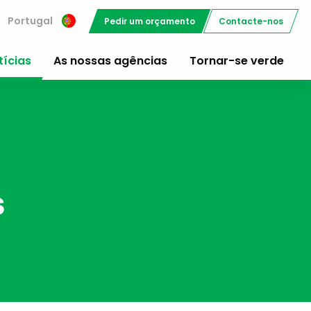
Portugal
Pedir um orçamento
Contacte-nos
tícias
As nossas agências
Tornar-se verde
s