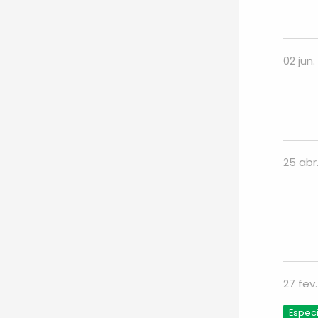
02 jun.
25 abr
27 fev
Especi