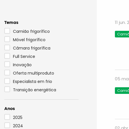
Temas
11 jun.
Camião frigorífico
Camião
Móvel frigorífico
Câmara frigorífica
Full Service
Inovação
Oferta multiproduto
05 mai
Especialista em frio
Transição energética
Camião
Anos
2025
2024
02 abr