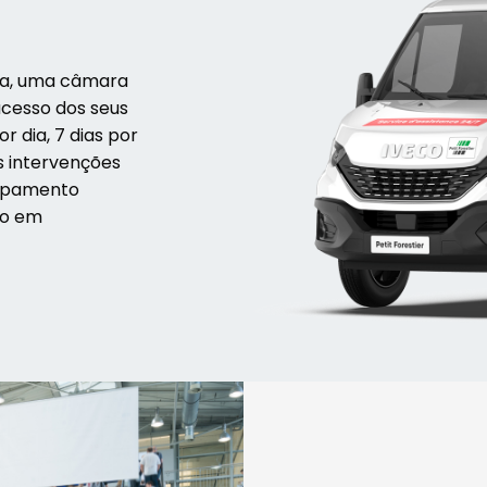
fica, uma câmara
ucesso dos seus
r dia, 7 dias por
s intervenções
uipamento
ão em