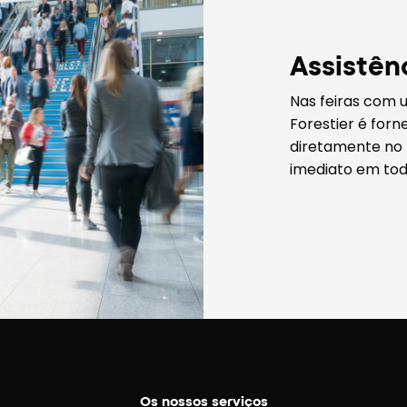
Assistên
Nas feiras com 
Forestier é forn
diretamente no l
imediato em todo
Os nossos serviços