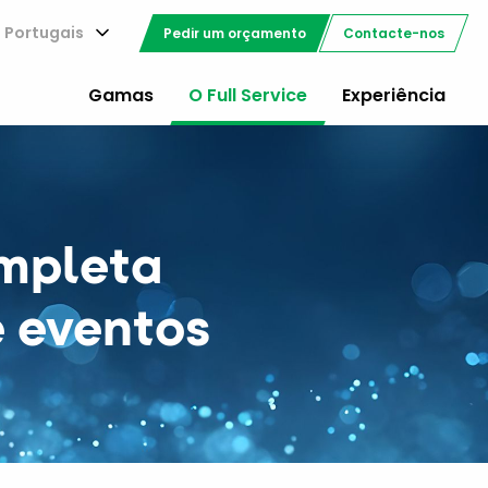
Portugais
Pedir um orçamento
Contacte-nos
Gamas
O Full Service
Experiência
ompleta
e eventos