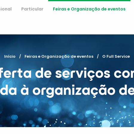
sional
Particular
Feiras e Organização de eventos
Início
Feiras e Organização de eventos
Current:
O Full Service
erta de serviços c
da à organização d