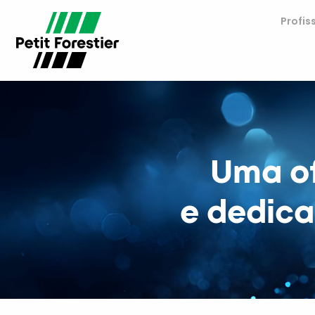
Profis
Uma of
e dedica