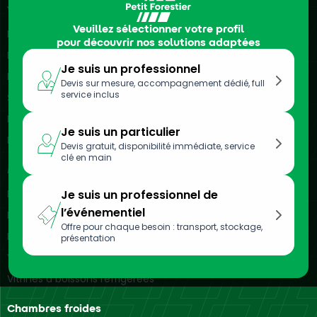
Véhicules frigorifiques
Veuillez sélectionner votre profil
Location de camions frigorifiques
pour découvrir nos solutions adaptées
Location de véhicules frigorifiques
Je suis un professionnel
Location de remorques frigorifiques
Devis sur mesure, accompagnement dédié, full
service inclus
Semi-remorques frigorifiques
Location de camionnettes frigorifiques
Je suis un particulier
Location d’utilitaires frigorifiques
Devis gratuit, disponibilité immédiate, service
clé en main
Meubles réfrigérés
Location de vitrines réfrigérées
Je suis un professionnel de
l’événementiel
Location de bacs réfrigérés
Offre pour chaque besoin : transport, stockage,
Location d’armoires réfrigérées
présentation
Vitrines réfrigérées murales
Vitrines à boissons réfrigérées
Chambres froides