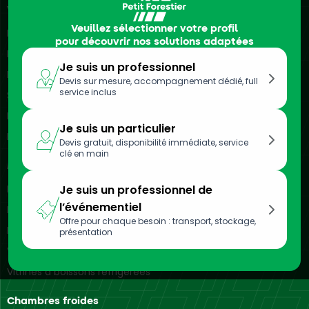
Véhicules frigorifiques
Veuillez sélectionner votre profil
Location de camions frigorifiques
pour découvrir nos solutions adaptées
Location de véhicules frigorifiques
Je suis un professionnel
Location de remorques frigorifiques
Devis sur mesure, accompagnement dédié, full
service inclus
Semi-remorques frigorifiques
Location de camionnettes frigorifiques
Je suis un particulier
Location d’utilitaires frigorifiques
Devis gratuit, disponibilité immédiate, service
clé en main
Meubles réfrigérés
Location de vitrines réfrigérées
Je suis un professionnel de
l’événementiel
Location de bacs réfrigérés
Offre pour chaque besoin : transport, stockage,
Location d’armoires réfrigérées
présentation
Vitrines réfrigérées murales
Vitrines à boissons réfrigérées
Chambres froides