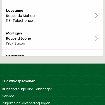
Lausanne
Route du Molliau
1131 Tolochenaz
Martigny
Route d'Ecône
1907 Saxon
Neuchâtel
Route de Boudry
2016 Cortaillod
Ticino
Für Privatpersonen
Via Cantonale
6805 Mezzovico
Kühlfahrzeuge und -anhänger
Service
Zurich
Allgemeine Mietbedingungen