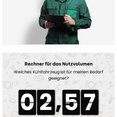
Rechner für das Nutzvolumen
Welches Kühlfahrzeug ist für meinen Bedarf
geeignet?
,
0
0
2
2
5
5
7
7