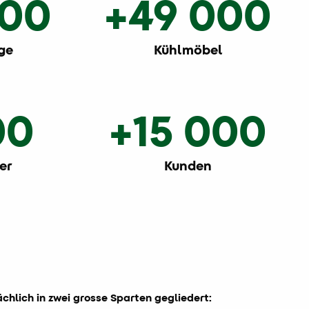
000
+49 000
ge
Kühlmöbel
00
+15 000
er
Kunden
ächlich in zwei grosse Sparten gegliedert: