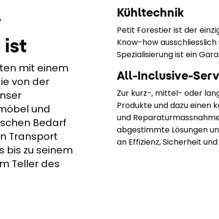
Kühltechnik
r
Petit Forestier ist der ei
ist
Know-how ausschliesslich 
Spezialisierung ist ein Gar
eiten mit einem
All-Inclusive-Ser
ie von der
Zur kurz-, mittel- oder lan
Unser
Produkte und dazu einen k
lmöbel und
und Reparaturmassnahmen 
ischen Bedarf
abgestimmte Lösungen und
n Transport
an Effizienz, Sicherheit un
s bis zu seinem
m Teller des