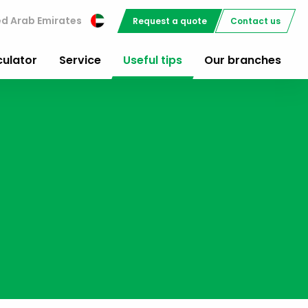
ed Arab Emirates
Request a quote
Contact us
culator
Service
Useful tips
Our branches