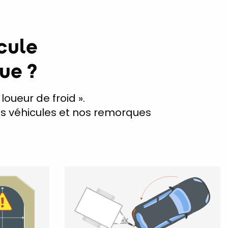
cule
ue ?
loueur de froid ».
os véhicules et nos remorques