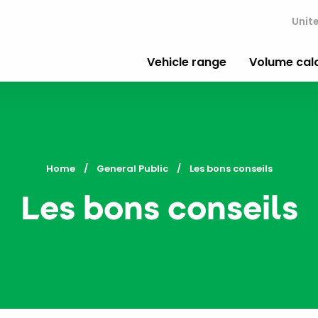
Unit
Vehicle range
Volume cal
Home
General Public
Current:
Les bons conseils
Les bons conseils