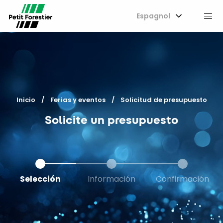
Espagnol
M
Inicio
Ferias y eventos
Current:
Solicitud de presupuesto
Solicite un presupuesto
Selección
Información
Confirmación