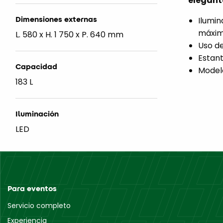
elegant
Dimensiones externas
Ilumin
máxim
L. 580 x H. 1 750 x P. 640 mm
Uso de
Estant
Capacidad
Modelo
183 L
Iluminación
LED
Para eventos
Servicio completo
Experiencia