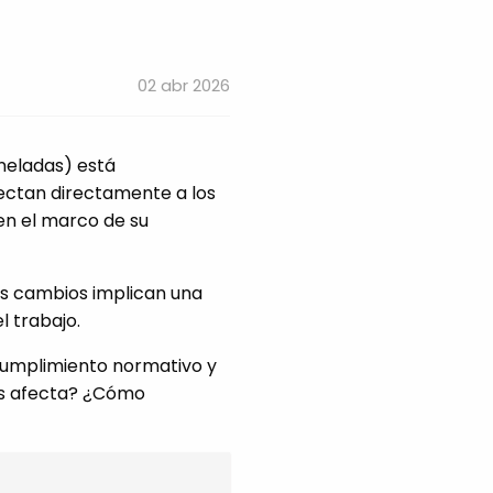
02 abr 2026
neladas) está
ectan directamente a los
 en el marco de su
tos cambios implican una
l trabajo.
 cumplimiento normativo y
nes afecta? ¿Cómo