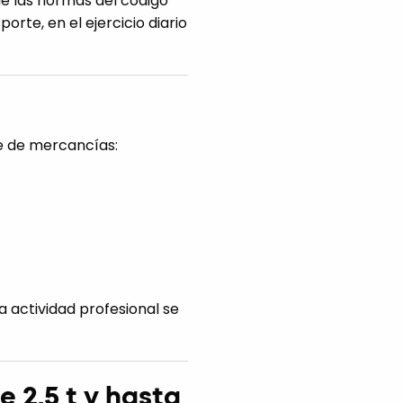
de las normas del código
orte, en el ejercicio diario
te de mercancías:
a actividad profesional se
 2,5 t y hasta