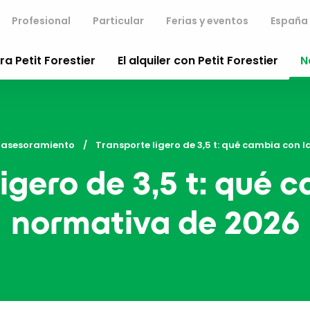
Profesional
Particular
Ferias y eventos
España
a Petit Forestier
El alquiler con Petit Forestier
N
y asesoramiento
Current:
Transporte ligero de 3,5 t: qué cambia con 
igero de 3,5 t: qué 
normativa de 2026