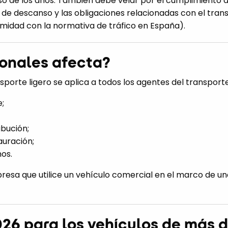
so de los años. También debe velar por el cumplimiento 
 de descanso y las obligaciones relacionadas con el transp
rmidad con la normativa de tráfico en España).
ionales afecta?
sporte ligero se aplica a todos los agentes del transpor
;
ibución;
auración;
os.
presa que utilice un vehículo comercial en el marco de un
6 para los vehículos de más de