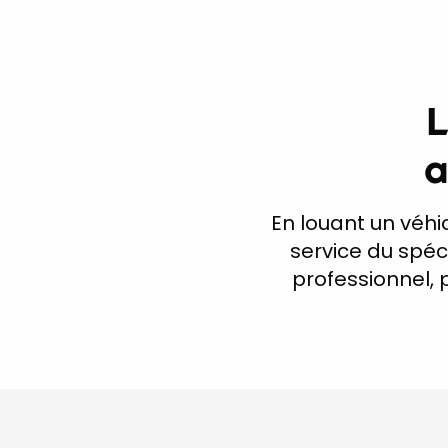
L
a
En louant un véhicu
service du spéci
professionnel, p