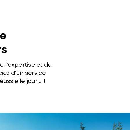
le
rs
de l’expertise et du
ciez d’un service
ussie le jour J !