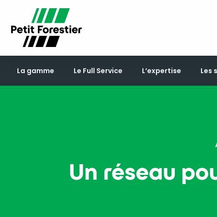
La gamme
Le Full Service
L’expertise
Les 
Un réseau po