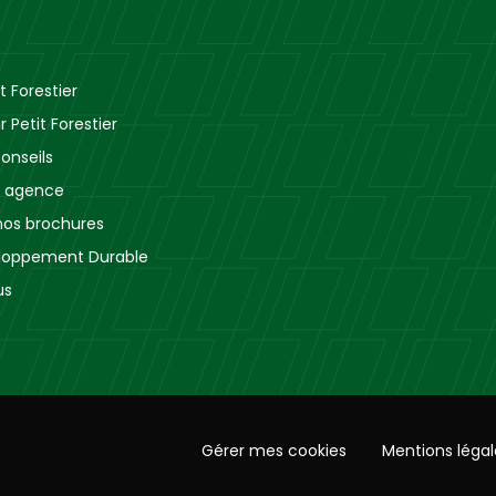
t Forestier
r Petit Forestier
onseils
e agence
nos brochures
loppement Durable
us
Gérer mes cookies
Mentions légal