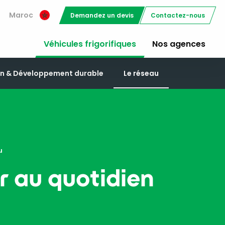
Maroc
Demandez un devis
Contactez-nous
Véhicules frigorifiques
Nos agences
on & Développement durable
Le réseau
u
 au quotidien